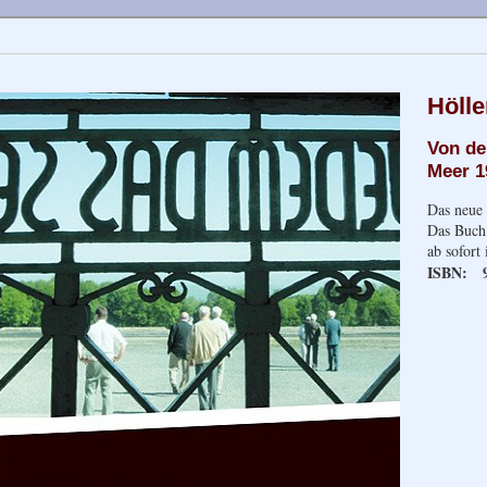
Höll
Von de
Meer 1
Das neue
Das Buch 
ab sofort
ISBN: 9