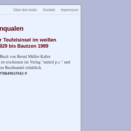
Über den Autor
Kontakt
Impressum
enqualen
r Teufelsinsel im weißen
929 bis Bautzen 1989
 Buch von Bernd Müller-Kaller
ist erschienen im Verlag "united p.c." und
 im Buchhandel erhältlich.
78849015943-9